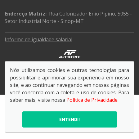
Endereço Matriz:
Rua Colonizador Enio Pipino, 5055 -
Setor Industrial Norte - Sinop-MT
Informe de igualdade salarial
© Copyright 2026
Nós utilizamos cookies e outras tecnologias para
AutoForce - Todos os direitos reservados.
possibilitar e aprimorar sua experiência em nosso
Política de privacidade
.
site, e ao continuar navegando em nossas páginas
você concorda com a coleta e uso de cookies. Para
saber mais, visite nossa
Política de Privacidade
.
ENTENDI!