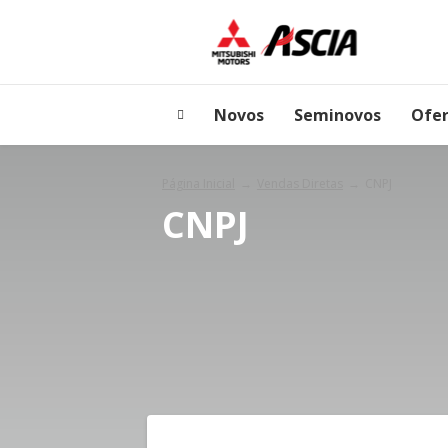
Novos
Seminovos
Ofer
Página Inicial
Vendas Diretas
CNPJ
CNPJ