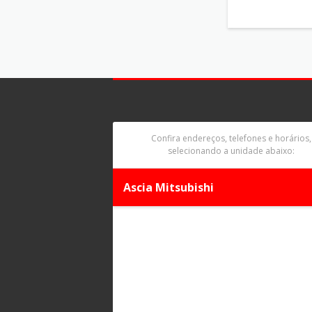
Confira endereços, telefones e horários,
selecionando a unidade abaixo:
Ascia Mitsubishi