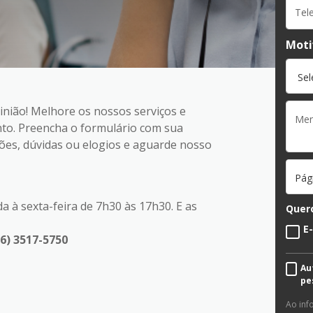
Moti
nião! Melhore os nossos serviços e
nto. Preencha o formulário com sua
tões, dúvidas ou elogios e aguarde nosso
Pág
 à sexta-feira de 7h30 às 17h30. E as
Quero
E
66) 3517-5750
Au
pe
Ao inf