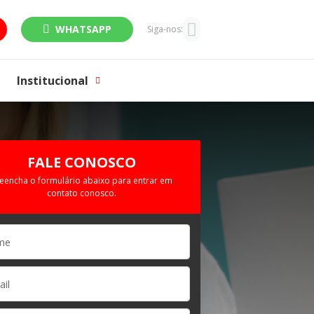
WHATSAPP
Siga-nos:
Institucional
FALE CONOSCO
eencha o formulário abaixo para entrar em
contato conosco.