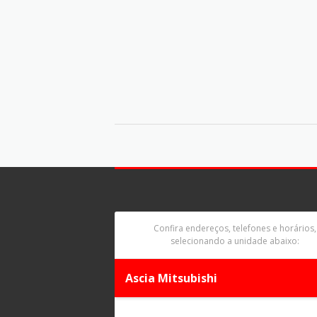
Confira endereços, telefones e horários,
selecionando a unidade abaixo:
Ascia Mitsubishi