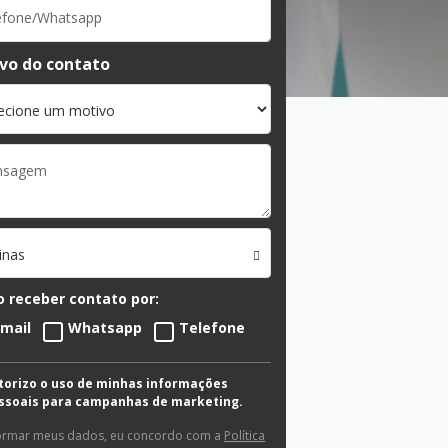
vo do contato
inas
 receber contato por:
-mail
Whatsapp
Telefone
torizo o uso de minhas informações
ssoais para campanhas de marketing.
ormar meus dados, eu concordo com a
Política