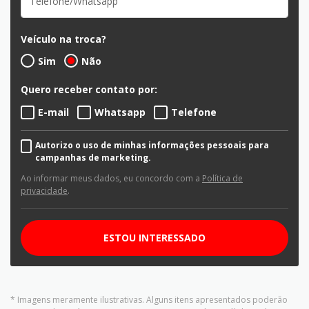
Veículo na troca?
Sim
Não
Quero receber contato por:
E-mail
Whatsapp
Telefone
Autorizo o uso de minhas informações pessoais para
campanhas de marketing.
Ao informar meus dados, eu concordo com a
Política de
privacidade
.
ESTOU INTERESSADO
* Imagens meramente ilustrativas. Alguns itens apresentados poderão