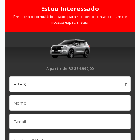
Estou Interessado
Preencha o formulário abaixo para receber o contato de um de
nossos especialistas:
A partir de
R$ 324.990,00
HPE-S