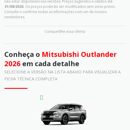
não estar disponíveis nas versões. Preços sugeridos e válidos até
31/08/2026
. Os preços poderão ser modificados sem aviso prévio.
Consulte e confirme todas as informações com um de nossos
vendedores.
Compartilhe essa oferta:
Conheça o
Mitsubishi Outlander
2026
em cada detalhe
SELECIONE A VERSÃO NA LISTA ABAIXO PARA VISUALIZAR A
FICHA TÉCNICA COMPLETA