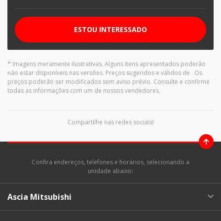
ESTOU INTERESSADO
* Imagens meramente ilustrativas. Alguns itens apresentados poderão
não estar disponíveis nas versões. Preços sugeridos e válidos de
. Os
preços poderão ser modificados sem aviso prévio. Consulte e confirme
todas as informações com um de nossos vendedores.
Compartilhe nas redes sociais!
Confira endereços, telefones e horários, selecionando a
unidade abaixo:
Ascia Mitsubishi