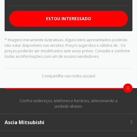
ESTOU INTERESSADO
* Imagens meramente ilustrativas. Alguns itens apresentados poderão
não estar disponíveis nas versões. Preços sugeridos e válidos de
. Os
preços poderão ser modificados sem aviso prévio. Consulte e confirme
todas as informações com um de nossos vendedores.
Compartilhe nas redes sociais!
Confira endereços, telefones e horários, selecionando a
unidade abaixo:
Ascia Mitsubishi