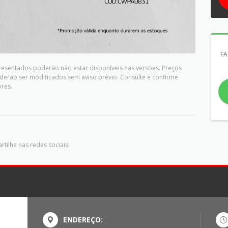
FA
presentados poderão não estar disponíveis nas versões. Preços
derão ser modificados sem aviso prévio. Consulte e confirme
res.
tilhe nas redes sociais!
ENDEREÇO: