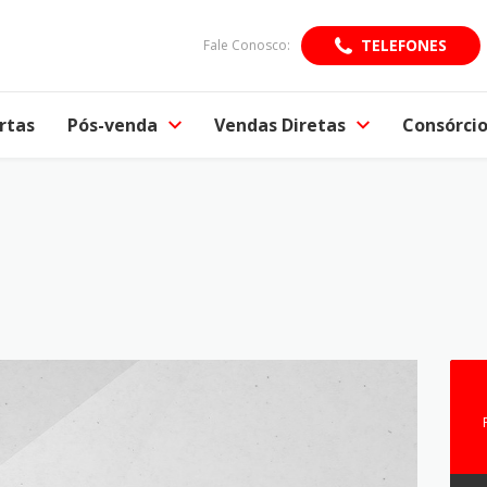
TELEFONES
Fale Conosco:
rtas
Pós-venda
Vendas Diretas
Consórci