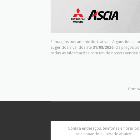
* Imagens meramente ilustrativas. Alguns itens a
sugeridos e válidos até
31/08/2026
. Os preços po
todas as informações com um de nossos vendedo
Compar
Confira endereços, telefones e horários,
selecionando a unidade abaixo: