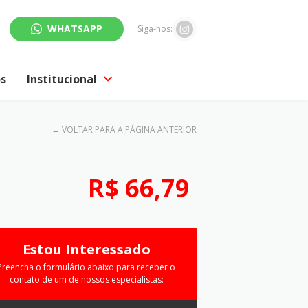
WHATSAPP
Siga-nos:
os
Institucional
←
VOLTAR PARA A PÁGINA ANTERIOR
R$ 66,79
Estou Interessado
Preencha o formulário abaixo para receber o
contato de um de nossos especialistas: