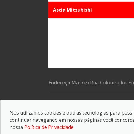
Ascia Mitsubishi
Endereço Matriz:
Rua Colonizador Eni
Informe de igualdade salarial
Nós utilizamos cookies e outras tecnologias para possib
© Copyright 2026
-
AutoForce - Todos os direitos 
continuar navegando em nossas páginas você concorda c
Confira a nossa
Política de privacidade
.
nossa
Política de Privacidade
.