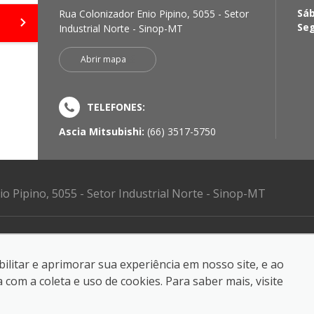
Sá
Rua Colonizador Enio Pipino, 5055 - Setor
Se
Industrial Norte - Sinop-MT
Abrir mapa
TELEFONES:
Ascia Mitsubishi:
(66) 3517-5750
o Pipino, 5055 - Setor Industrial Norte - Sinop-MT
ilitar e aprimorar sua experiência em nosso site, e ao
reservados.
om a coleta e uso de cookies. Para saber mais, visite