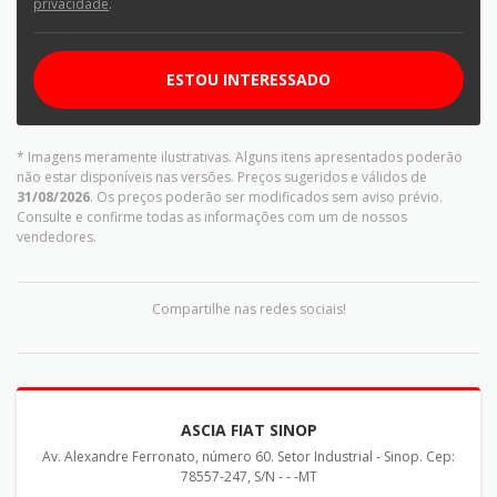
privacidade
.
ESTOU INTERESSADO
* Imagens meramente ilustrativas. Alguns itens apresentados poderão
não estar disponíveis nas versões. Preços sugeridos e válidos de
31/08/2026
. Os preços poderão ser modificados sem aviso prévio.
Consulte e confirme todas as informações com um de nossos
vendedores.
Compartilhe nas redes sociais!
ASCIA FIAT SINOP
Av. Alexandre Ferronato, número 60. Setor Industrial - Sinop. Cep:
78557-247, S/N - - -MT