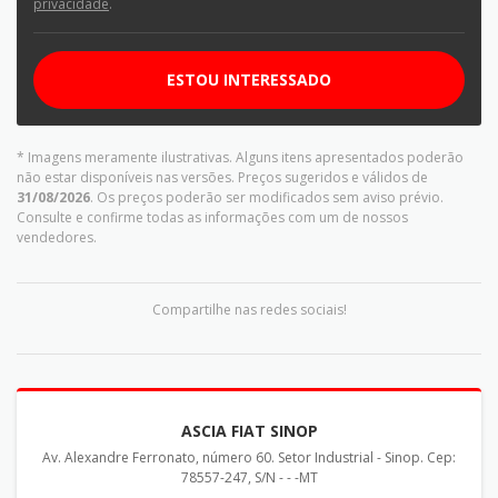
privacidade
.
ESTOU INTERESSADO
* Imagens meramente ilustrativas. Alguns itens apresentados poderão
não estar disponíveis nas versões. Preços sugeridos e válidos de
31/08/2026
. Os preços poderão ser modificados sem aviso prévio.
Consulte e confirme todas as informações com um de nossos
vendedores.
Compartilhe nas redes sociais!
ASCIA FIAT SINOP
Av. Alexandre Ferronato, número 60. Setor Industrial - Sinop. Cep:
78557-247, S/N - - -MT