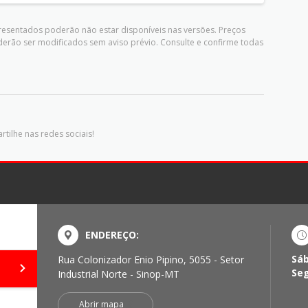
presentados poderão não estar disponíveis nas versões. Preços
derão ser modificados sem aviso prévio. Consulte e confirme todas
tilhe nas redes sociais!
ENDEREÇO:
Sá
Rua Colonizador Enio Pipino, 5055 - Setor
Se
Industrial Norte - Sinop-MT
Abrir mapa