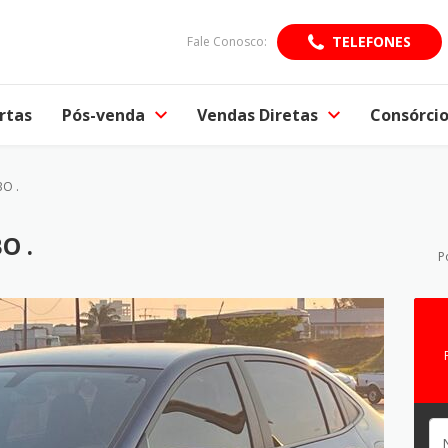
TELEFONES
Fale Conosco:
rtas
Pós-venda
Vendas Diretas
Consórci
BO .
O .
P