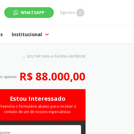
WHATSAPP
Siga-nos:
os
Institucional
←
VOLTAR PARA A PÁGINA ANTERIOR
R$ 88.000,00
or apenas
Estou Interessado
Preencha o formulário abaixo para receber o
contato de um de nossos especialistas: