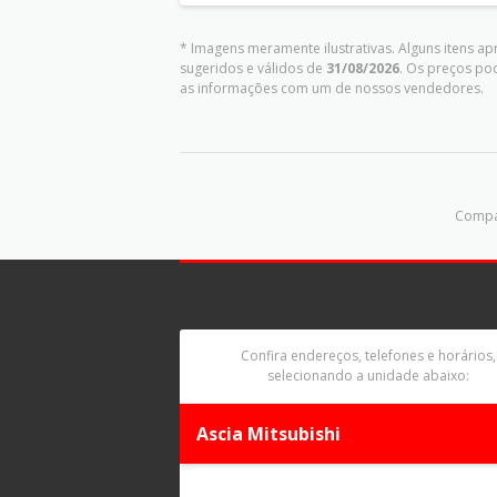
* Imagens meramente ilustrativas. Alguns itens a
sugeridos e válidos de
31/08/2026
. Os preços po
as informações com um de nossos vendedores.
Compar
Confira endereços, telefones e horários,
selecionando a unidade abaixo:
Ascia Mitsubishi