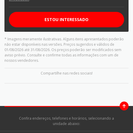
ESTOU INTERESSADO
* Imagens meramente ilustrativas. Alguns itens apresentados poderão
não estar disponíveis nas versões. Preços sugeridos e válidos de
01/08/2026 até 31/08/2026. Os preços poderão ser modificados sem
aviso prévio. Consulte e confirme todas as informações com um de
nossos vendedores.
Compartilhe nas redes sociais!
Confira endereços, telefones e horários, selecionando a
unidade abaixo: